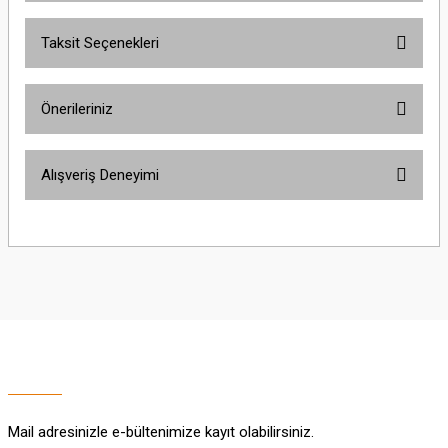
Taksit Seçenekleri
Bu ürüne ilk yorumu siz yapın!
Önerileriniz
Yorum Yaz
Bu ürünün fiyat bilgisi, resim, ürün açıklamalarında ve diğer konularda
Alışveriş Deneyimi
yetersiz gördüğünüz noktaları öneri formunu kullanarak tarafımıza
iletebilirsiniz.
Görüş ve önerileriniz için teşekkür ederiz.
Sitemize ilk yorumu siz yapın!
Ürün resmi kalitesiz, bozuk veya görüntülenemiyor.
Ürün açıklamasında eksik bilgiler bulunuyor.
Deneyimini Paylaş
Ürün bilgilerinde hatalar bulunuyor.
Ürün fiyatı diğer sitelerden daha pahalı.
Bu ürüne benzer farklı alternatifler olmalı.
Mail adresinizle e-bültenimize kayıt olabilirsiniz.