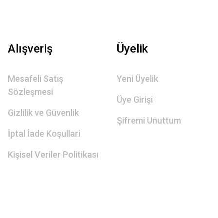
Alışveriş
Üyelik
Mesafeli Satış
Yeni Üyelik
Sözleşmesi
Üye Girişi
Gizlilik ve Güvenlik
Şifremi Unuttum
İptal İade Koşullari
Kişisel Veriler Politikası