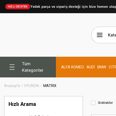
Yedek parça ve sipariş desteği için bize hemen ula
HIZLI DESTEK
Tüm
ALFA ROMEO
AUDİ
BMW
CIT
Kategoriler
Anasayfa
HYUNDAI
MATRIX
Hızlı Arama
Stoktakiler