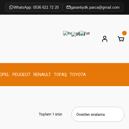
WhatsApp: 0536 621 72 20
garantiydk.parca@gmail.com
OPEL
PEUGEOT
RENAULT
TOFAŞ
TOYOTA
Toplam 1 ürün