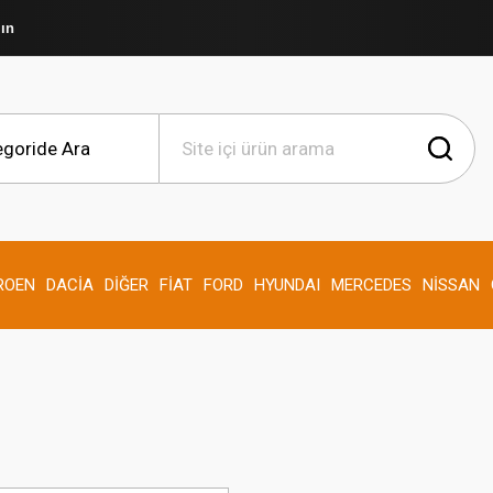
şın
ROEN
DACİA
DİĞER
FİAT
FORD
HYUNDAI
MERCEDES
NİSSAN