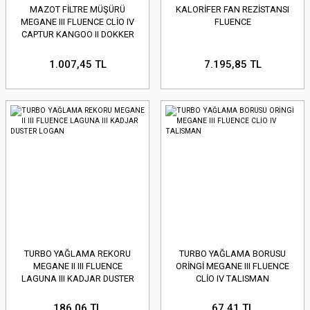
MAZOT FİLTRE MÜŞÜRÜ
KALORİFER FAN REZİSTANSI
MEGANE III FLUENCE CLİO IV
FLUENCE
CAPTUR KANGOO II DOKKER
DUSTER
1.007,45 TL
7.195,85 TL
TURBO YAĞLAMA REKORU
TURBO YAĞLAMA BORUSU
MEGANE II III FLUENCE
ORİNGİ MEGANE III FLUENCE
LAGUNA III KADJAR DUSTER
CLİO IV TALISMAN
LOGAN
186,06 TL
67,41 TL