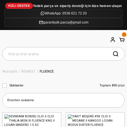
Yedek parça ve sipariş desteği için bize hemen ulaşın
HIZLI DESTEK
WhatsApp: 0536 621 72 20
garantiydk.parca@gmail.com
Anasayfa
RENAULT
FLUENCE
Toplam 890 ürün
Stoktakiler