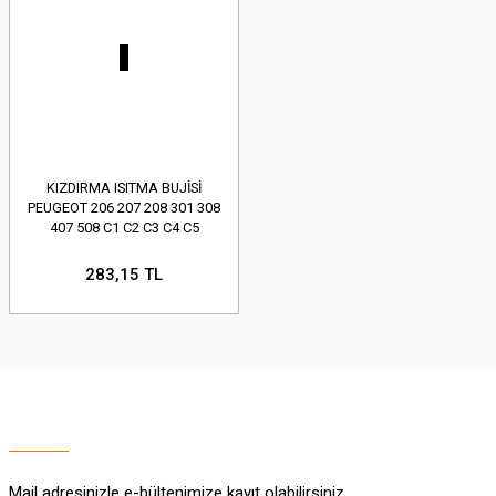
KIZDIRMA ISITMA BUJİSİ
PEUGEOT 206 207 208 301 308
407 508 C1 C2 C3 C4 C5
283,15 TL
Mail adresinizle e-bültenimize kayıt olabilirsiniz.