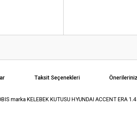
ar
Taksit Seçenekleri
Önerilerini
BIS marka KELEBEK KUTUSU HYUNDAI ACCENT ERA 1.4 1.6 
 yetersiz gördüğünüz noktaları öneri formunu kullanarak tarafımıza iletebilirsini