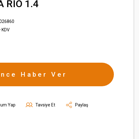
A RIO 1.4
026860
+ KDV
ince Haber Ver
rum Yap
Tavsiye Et
Paylaş