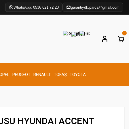
WhatsApp: 0536 621 72 20
garantiydk.parca@gmail.com
OPEL
PEUGEOT
RENAULT
TOFAŞ
TOYOTA
USU HYUNDAI ACCENT