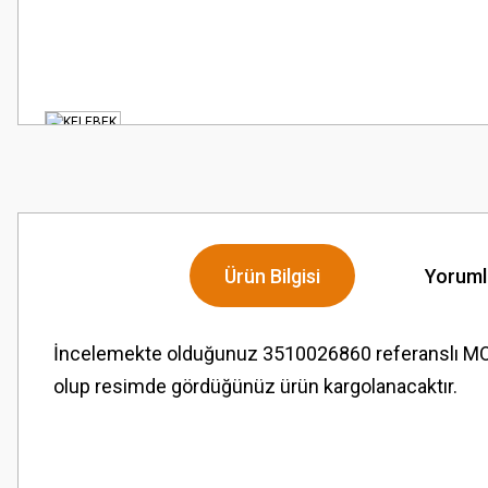
Ürün Bilgisi
Yoruml
İncelemekte olduğunuz 3510026860 referanslı MO
olup resimde gördüğünüz ürün kargolanacaktır.
Bu ürünün fiyat bilgisi, resim, ürün açıklamalarında ve diğer konularda