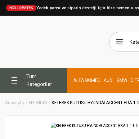
Yedek parça ve sipariş desteği için bize hemen ula
HIZLI DESTEK
Tüm
ALFA ROMEO
AUDİ
BMW
CIT
Kategoriler
Anasayfa
HYUNDAI
KELEBEK KUTUSU HYUNDAI ACCENT ERA 1.4 1