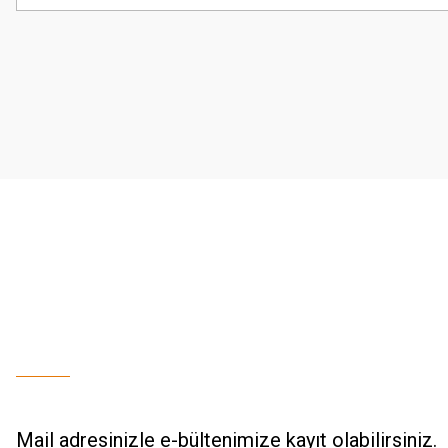
Görüş ve önerileriniz için teşekkür ederiz.
Ürün resmi kalitesiz, bozuk veya görüntülenemiyor.
Ürün açıklamasında eksik bilgiler bulunuyor.
Ürün bilgilerinde hatalar bulunuyor.
Ürün fiyatı diğer sitelerden daha pahalı.
Bu ürüne benzer farklı alternatifler olmalı.
Mail adresinizle e-bültenimize kayıt olabilirsiniz.