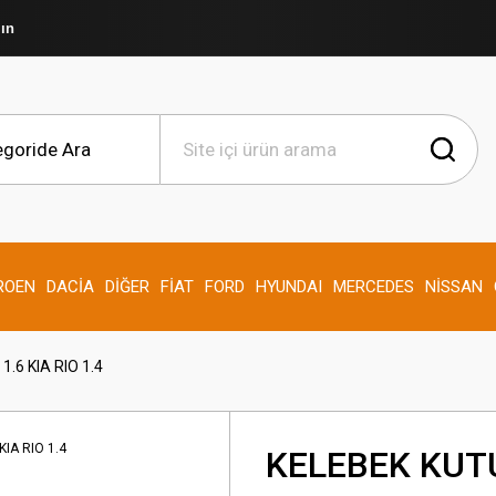
şın
ROEN
DACİA
DİĞER
FİAT
FORD
HYUNDAI
MERCEDES
NİSSAN
.6 KIA RIO 1.4
KELEBEK KUT