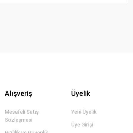
Alışveriş
Üyelik
Mesafeli Satış
Yeni Üyelik
Sözleşmesi
Üye Girişi
Gizlilik ve Güvenlik