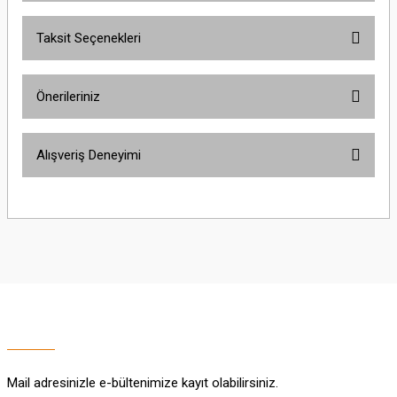
Taksit Seçenekleri
Bu ürüne ilk yorumu siz yapın!
Önerileriniz
Yorum Yaz
Bu ürünün fiyat bilgisi, resim, ürün açıklamalarında ve diğer konularda
Alışveriş Deneyimi
yetersiz gördüğünüz noktaları öneri formunu kullanarak tarafımıza
iletebilirsiniz.
Görüş ve önerileriniz için teşekkür ederiz.
Sitemize ilk yorumu siz yapın!
Ürün resmi kalitesiz, bozuk veya görüntülenemiyor.
Ürün açıklamasında eksik bilgiler bulunuyor.
Deneyimini Paylaş
Ürün bilgilerinde hatalar bulunuyor.
Ürün fiyatı diğer sitelerden daha pahalı.
Bu ürüne benzer farklı alternatifler olmalı.
Mail adresinizle e-bültenimize kayıt olabilirsiniz.