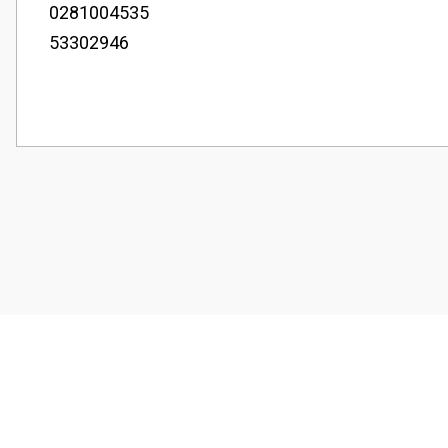
0281004535
53302946
Bu ürünün fiyat bilgisi, resim, ürün açıklamalarında ve diğer konularda
Görüş ve önerileriniz için teşekkür ederiz.
Ürün resmi kalitesiz, bozuk veya görüntülenemiyor.
Ürün açıklamasında eksik bilgiler bulunuyor.
Ürün bilgilerinde hatalar bulunuyor.
Ürün fiyatı diğer sitelerden daha pahalı.
Bu ürüne benzer farklı alternatifler olmalı.