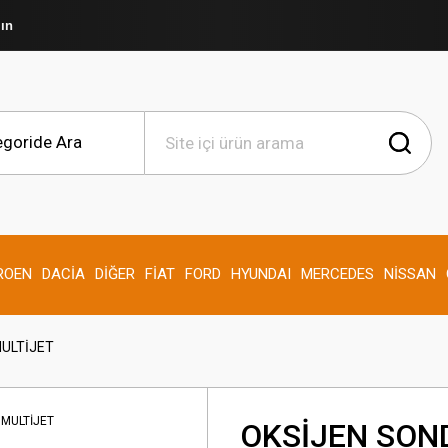
şın
ROEN
DACİA
DİĞER
FİAT
FORD
HYUNDAI
MERCEDES
NİSSAN
MULTİJET
OKSİJEN SON