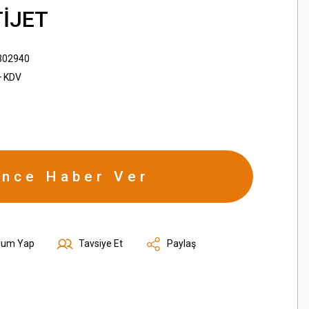
TİJET
302940
+ KDV
ince Haber Ver
rum Yap
Tavsiye Et
Paylaş