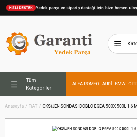
Yedek parça ve sipariş desteği için bize hemen ula
HIZLI DESTEK
Tüm
ALFA ROMEO
AUDİ
BMW
CIT
Kategoriler
Anasayfa
FİAT
OKSİJEN SONDASI DOBLO EGEA 500X 500L 1.6 