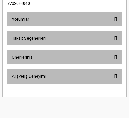
77020F4040
Yorumlar
Taksit Seçenekleri
Bu ürüne ilk yorumu siz yapın!
Önerileriniz
Yorum Yaz
Bu ürünün fiyat bilgisi, resim, ürün açıklamalarında ve diğer konularda
Alışveriş Deneyimi
yetersiz gördüğünüz noktaları öneri formunu kullanarak tarafımıza
iletebilirsiniz.
Görüş ve önerileriniz için teşekkür ederiz.
Sitemize ilk yorumu siz yapın!
Ürün resmi kalitesiz, bozuk veya görüntülenemiyor.
Ürün açıklamasında eksik bilgiler bulunuyor.
Deneyimini Paylaş
Ürün bilgilerinde hatalar bulunuyor.
Ürün fiyatı diğer sitelerden daha pahalı.