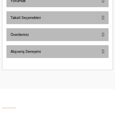
Yorumlar
Taksit Seçenekleri
Bu ürüne ilk yorumu siz yapın!
Önerileriniz
Yorum Yaz
Bu ürünün fiyat bilgisi, resim, ürün açıklamalarında ve diğer konularda
Alışveriş Deneyimi
yetersiz gördüğünüz noktaları öneri formunu kullanarak tarafımıza
iletebilirsiniz.
Görüş ve önerileriniz için teşekkür ederiz.
Sitemize ilk yorumu siz yapın!
Ürün resmi kalitesiz, bozuk veya görüntülenemiyor.
Ürün açıklamasında eksik bilgiler bulunuyor.
Deneyimini Paylaş
Ürün bilgilerinde hatalar bulunuyor.
Ürün fiyatı diğer sitelerden daha pahalı.
Bu ürüne benzer farklı alternatifler olmalı.