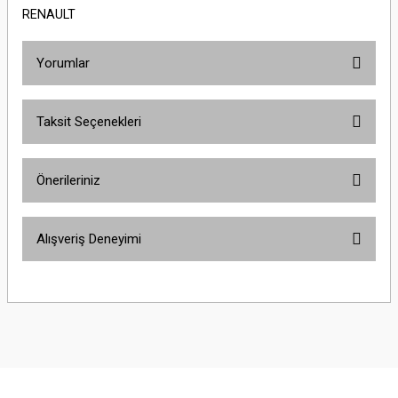
RENAULT
Yorumlar
Taksit Seçenekleri
Bu ürüne ilk yorumu siz yapın!
Önerileriniz
Yorum Yaz
Bu ürünün fiyat bilgisi, resim, ürün açıklamalarında ve diğer konularda
Alışveriş Deneyimi
yetersiz gördüğünüz noktaları öneri formunu kullanarak tarafımıza
iletebilirsiniz.
Görüş ve önerileriniz için teşekkür ederiz.
Sitemize ilk yorumu siz yapın!
Ürün resmi kalitesiz, bozuk veya görüntülenemiyor.
Ürün açıklamasında eksik bilgiler bulunuyor.
Deneyimini Paylaş
Ürün bilgilerinde hatalar bulunuyor.
Ürün fiyatı diğer sitelerden daha pahalı.