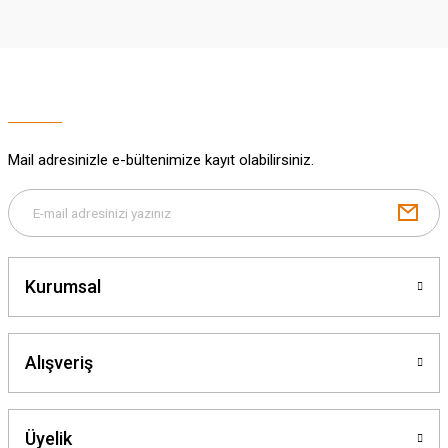
Ürün açıklamasında eksik bilgiler bulunuyor.
Deneyimini Paylaş
Ürün bilgilerinde hatalar bulunuyor.
Ürün fiyatı diğer sitelerden daha pahalı.
Bu ürüne benzer farklı alternatifler olmalı.
Mail adresinizle e-bültenimize kayıt olabilirsiniz.
Gönder
Kurumsal
Alışveriş
Üyelik