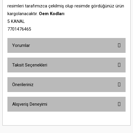
resimleri tarafımızca çekilmiş olup resimde gördüğünüz ürün
kargolanacaktır.
Oem Kodları
5 KANAL
7701476465
Yorumlar
Taksit Seçenekleri
Bu ürüne ilk yorumu siz yapın!
Önerileriniz
Yorum Yaz
Bu ürünün fiyat bilgisi, resim, ürün açıklamalarında ve diğer konularda
Alışveriş Deneyimi
yetersiz gördüğünüz noktaları öneri formunu kullanarak tarafımıza
iletebilirsiniz.
Görüş ve önerileriniz için teşekkür ederiz.
Sitemize ilk yorumu siz yapın!
Ürün resmi kalitesiz, bozuk veya görüntülenemiyor.