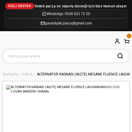
Yedek parça ve sipariş desteği için bize hemen ulaşın
HIZLI DESTEK
WhatsApp: 0536 621 72 20
garantiydk.parca@gmail.com
Anasayfa
DACİA
ALTERNATÖR KASNAĞI (4627E) MEGANE FLUENCE LAGUN