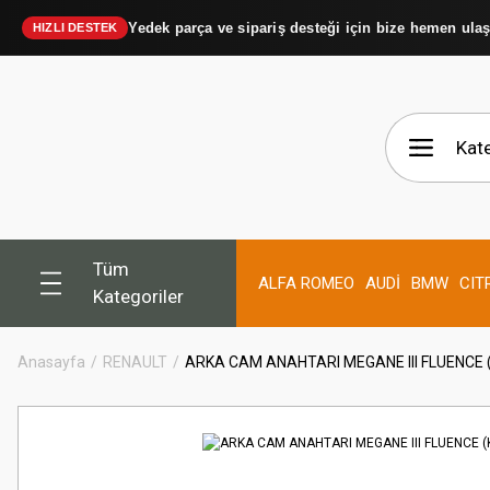
Yedek parça ve sipariş desteği için bize hemen ula
HIZLI DESTEK
Tüm
ALFA ROMEO
AUDİ
BMW
CIT
Kategoriler
Anasayfa
RENAULT
ARKA CAM ANAHTARI MEGANE III FLUENCE 