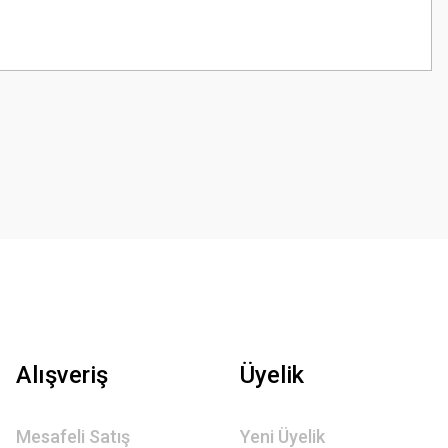
z.
Alışveriş
Üyelik
Mesafeli Satış
Yeni Üyelik