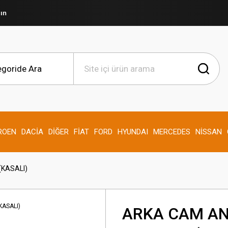
şın
ROEN
DACİA
DİĞER
FİAT
FORD
HYUNDAI
MERCEDES
NİSSAN
(KASALI)
ARKA CAM AN