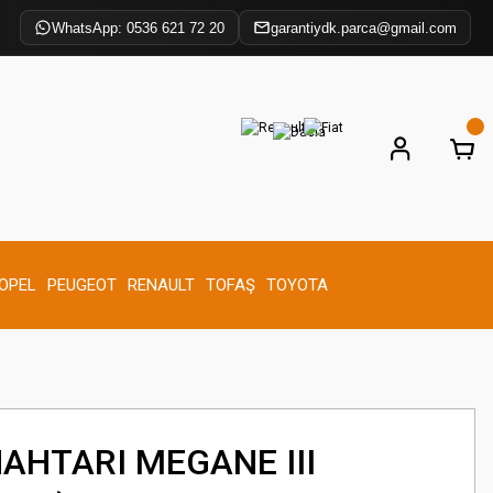
WhatsApp: 0536 621 72 20
garantiydk.parca@gmail.com
OPEL
PEUGEOT
RENAULT
TOFAŞ
TOYOTA
AHTARI MEGANE III