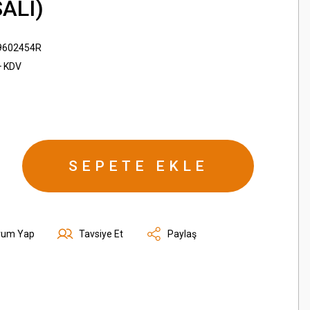
ALI)
9602454R
+ KDV
SEPETE EKLE
rum Yap
Tavsiye Et
Paylaş