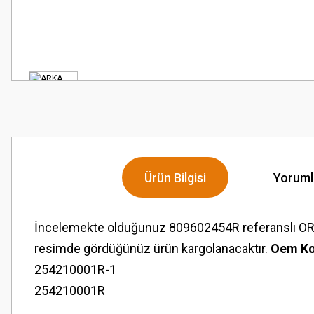
Ürün Bilgisi
Yoruml
İncelemekte olduğunuz 809602454R referanslı OR
resimde gördüğünüz ürün kargolanacaktır.
Oem Ko
254210001R-1
254210001R