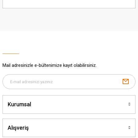
Sitemize ilk yorumu siz yapın!
Ürün resmi kalitesiz, bozuk veya görüntülenemiyor.
Ürün açıklamasında eksik bilgiler bulunuyor.
Deneyimini Paylaş
Ürün bilgilerinde hatalar bulunuyor.
Ürün fiyatı diğer sitelerden daha pahalı.
Bu ürüne benzer farklı alternatifler olmalı.
Mail adresinizle e-bültenimize kayıt olabilirsiniz.
Gönder
Kurumsal
Alışveriş