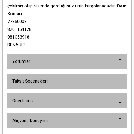
çekilmiş olup resimde gördüğünüz ürün kargolanacaktır.
Oem
Kodları
77350003
8201154128
981C53918
RENAULT
Yorumlar
Taksit Seçenekleri
Bu ürüne ilk yorumu siz yapın!
Önerileriniz
Yorum Yaz
Bu ürünün fiyat bilgisi, resim, ürün açıklamalarında ve diğer konularda
Alışveriş Deneyimi
yetersiz gördüğünüz noktaları öneri formunu kullanarak tarafımıza
iletebilirsiniz.
Görüş ve önerileriniz için teşekkür ederiz.