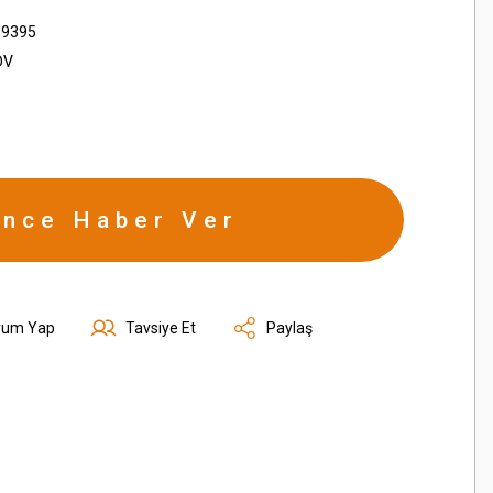
09395
DV
ince Haber Ver
rum Yap
Tavsiye Et
Paylaş