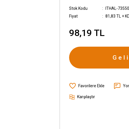
Stok Kodu
ITHAL-7355
Fiyat
81,83 TL + K
98,19 TL
Gel
Yo
Karşılaştır