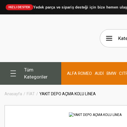
Yedek parça ve sipariş desteği için bize hemen ula
HIZLI DESTEK
Tüm
ALFA ROMEO
AUDİ
BMW
CIT
Kategoriler
Anasayfa
FİAT
YAKIT DEPO AÇMA KOLU LİNEA