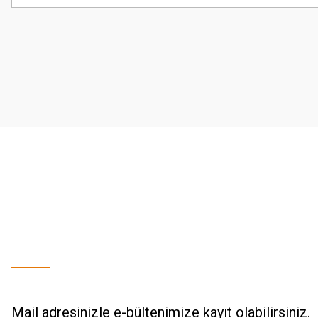
Görüş ve önerileriniz için teşekkür ederiz.
Ürün resmi kalitesiz, bozuk veya görüntülenemiyor.
Ürün açıklamasında eksik bilgiler bulunuyor.
Ürün bilgilerinde hatalar bulunuyor.
Ürün fiyatı diğer sitelerden daha pahalı.
Bu ürüne benzer farklı alternatifler olmalı.
Mail adresinizle e-bültenimize kayıt olabilirsiniz.