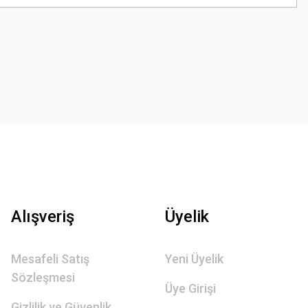
Alışveriş
Üyelik
Mesafeli Satış
Yeni Üyelik
Sözleşmesi
Üye Girişi
Gizlilik ve Güvenlik