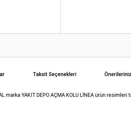
ar
Taksit Seçenekleri
Önerilerini
AL marka YAKIT DEPO AÇMA KOLU LİNEA ürün resimleri ta
 yetersiz gördüğünüz noktaları öneri formunu kullanarak tarafımıza iletebilirsini