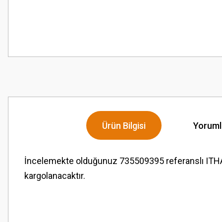
Ürün Bilgisi
Yoruml
İncelemekte olduğunuz 735509395 referanslı ITH
kargolanacaktır.
Bu ürünün fiyat bilgisi, resim, ürün açıklamalarında ve diğer konularda