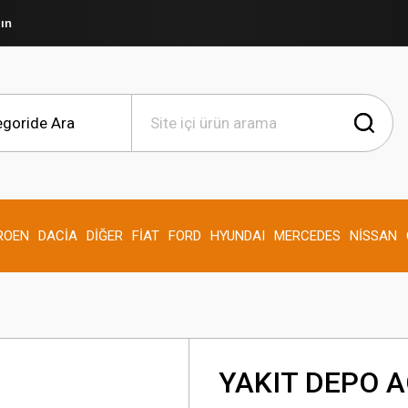
şın
ROEN
DACİA
DİĞER
FİAT
FORD
HYUNDAI
MERCEDES
NİSSAN
YAKIT DEPO 