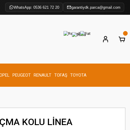
WhatsApp: 0536 621 72 20
garantiydk.parca@gmail.com
OPEL
PEUGEOT
RENAULT
TOFAŞ
TOYOTA
AÇMA KOLU LİNEA