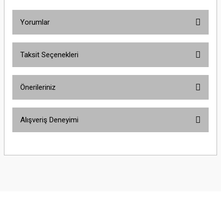
Yorumlar
Taksit Seçenekleri
Bu ürüne ilk yorumu siz yapın!
Önerileriniz
Yorum Yaz
Bu ürünün fiyat bilgisi, resim, ürün açıklamalarında ve diğer konularda
Alışveriş Deneyimi
yetersiz gördüğünüz noktaları öneri formunu kullanarak tarafımıza
iletebilirsiniz.
Görüş ve önerileriniz için teşekkür ederiz.
Sitemize ilk yorumu siz yapın!
Ürün resmi kalitesiz, bozuk veya görüntülenemiyor.
Ürün açıklamasında eksik bilgiler bulunuyor.
Deneyimini Paylaş
Ürün bilgilerinde hatalar bulunuyor.
Ürün fiyatı diğer sitelerden daha pahalı.
Bu ürüne benzer farklı alternatifler olmalı.