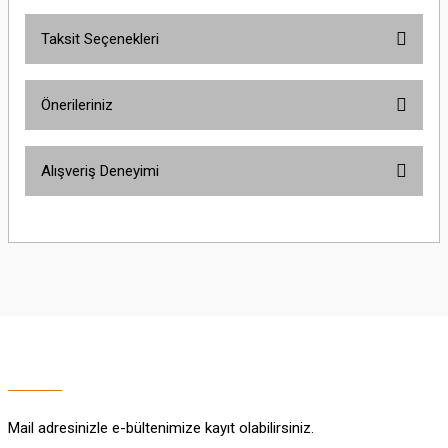
Taksit Seçenekleri
Bu ürüne ilk yorumu siz yapın!
Önerileriniz
Yorum Yaz
Bu ürünün fiyat bilgisi, resim, ürün açıklamalarında ve diğer konularda
Alışveriş Deneyimi
yetersiz gördüğünüz noktaları öneri formunu kullanarak tarafımıza
iletebilirsiniz.
Görüş ve önerileriniz için teşekkür ederiz.
Sitemize ilk yorumu siz yapın!
Ürün resmi kalitesiz, bozuk veya görüntülenemiyor.
Ürün açıklamasında eksik bilgiler bulunuyor.
Deneyimini Paylaş
Ürün bilgilerinde hatalar bulunuyor.
Ürün fiyatı diğer sitelerden daha pahalı.
Bu ürüne benzer farklı alternatifler olmalı.
Mail adresinizle e-bültenimize kayıt olabilirsiniz.