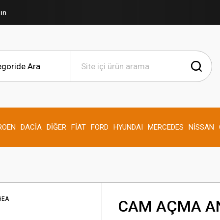
şın
ROEN
DACİA
DİĞER
FİAT
FORD
HYUNDAI
MERCEDES
NİSSAN
CAM AÇMA A