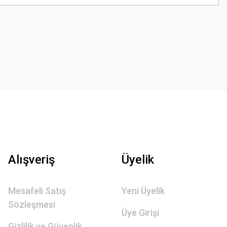
Alışveriş
Üyelik
Mesafeli Satış
Yeni Üyelik
Sözleşmesi
Üye Girişi
Gizlilik ve Güvenlik