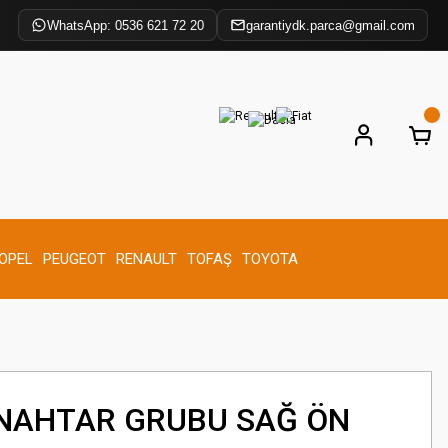
WhatsApp: 0536 621 72 20
garantiydk.parca@gmail.com
OPEL
PEUGEOT
RENAULT
TOFAŞ
TOYOTA
NAHTAR GRUBU SAĞ ÖN