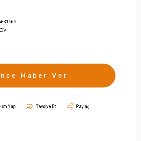
5631464
KDV
ince Haber Ver
rum Yap
Tavsiye Et
Paylaş