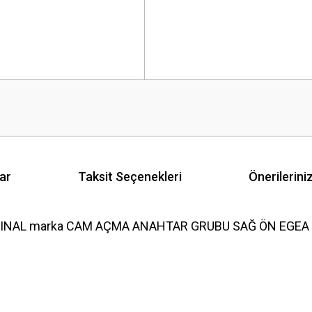
ar
Taksit Seçenekleri
Önerilerini
JINAL marka CAM AÇMA ANAHTAR GRUBU SAĞ ÖN EGEA ürün
 yetersiz gördüğünüz noktaları öneri formunu kullanarak tarafımıza iletebilirsini