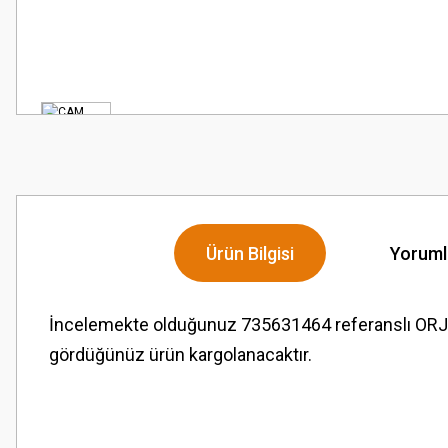
Ürün Bilgisi
Yoruml
İncelemekte olduğunuz 735631464 referanslı OR
gördüğünüz ürün kargolanacaktır.
Bu ürünün fiyat bilgisi, resim, ürün açıklamalarında ve diğer konularda