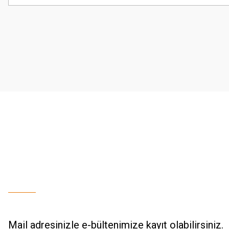
Görüş ve önerileriniz için teşekkür ederiz.
Ürün resmi kalitesiz, bozuk veya görüntülenemiyor.
Ürün açıklamasında eksik bilgiler bulunuyor.
Ürün bilgilerinde hatalar bulunuyor.
Ürün fiyatı diğer sitelerden daha pahalı.
Bu ürüne benzer farklı alternatifler olmalı.
Mail adresinizle e-bültenimize kayıt olabilirsiniz.