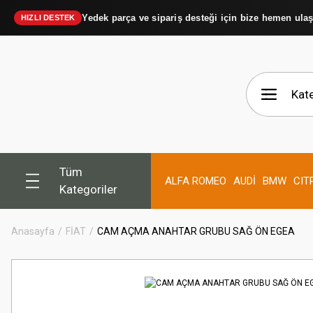
Yedek parça ve sipariş desteği için bize hemen ula
HIZLI DESTEK
Tüm
ALFA ROMEO
AUDİ
BMW
CIT
Kategoriler
Anasayfa
FİAT
CAM AÇMA ANAHTAR GRUBU SAĞ ÖN EGEA