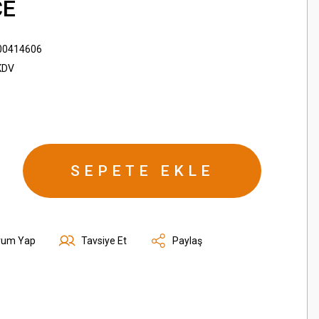
CE
00414606
KDV
SEPETE EKLE
rum Yap
Tavsiye Et
Paylaş