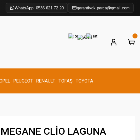
WhatsApp: 0536 621 72 20
garantiydk.parca@gmail.com
OPEL
PEUGEOT
RENAULT
TOFAŞ
TOYOTA
İ MEGANE CLİO LAGUNA