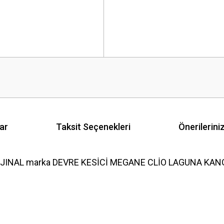
ar
Taksit Seçenekleri
Önerilerini
RJINAL marka DEVRE KESİCİ MEGANE CLİO LAGUNA KANGO 
 yetersiz gördüğünüz noktaları öneri formunu kullanarak tarafımıza iletebilirsini