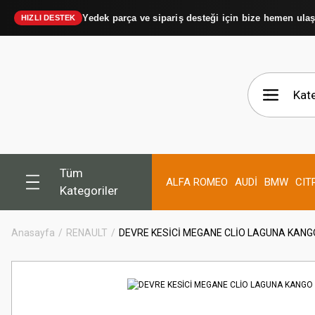
Yedek parça ve sipariş desteği için bize hemen ula
HIZLI DESTEK
Tüm
ALFA ROMEO
AUDİ
BMW
CIT
Kategoriler
Anasayfa
RENAULT
DEVRE KESİCİ MEGANE CLİO LAGUNA KANG