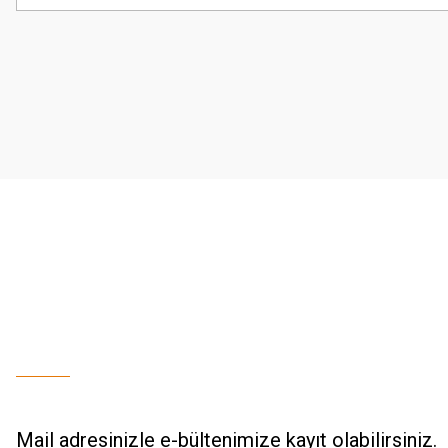
Görüş ve önerileriniz için teşekkür ederiz.
Ürün resmi kalitesiz, bozuk veya görüntülenemiyor.
Ürün açıklamasında eksik bilgiler bulunuyor.
Ürün bilgilerinde hatalar bulunuyor.
Ürün fiyatı diğer sitelerden daha pahalı.
Bu ürüne benzer farklı alternatifler olmalı.
Mail adresinizle e-bültenimize kayıt olabilirsiniz.