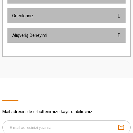
Bu ürüne ilk yorumu siz yapın!
Önerileriniz
Yorum Yaz
Bu ürünün fiyat bilgisi, resim, ürün açıklamalarında ve diğer konularda
Alışveriş Deneyimi
yetersiz gördüğünüz noktaları öneri formunu kullanarak tarafımıza
iletebilirsiniz.
Görüş ve önerileriniz için teşekkür ederiz.
Sitemize ilk yorumu siz yapın!
Ürün resmi kalitesiz, bozuk veya görüntülenemiyor.
Ürün açıklamasında eksik bilgiler bulunuyor.
Deneyimini Paylaş
Ürün bilgilerinde hatalar bulunuyor.
Ürün fiyatı diğer sitelerden daha pahalı.
Bu ürüne benzer farklı alternatifler olmalı.
Mail adresinizle e-bültenimize kayıt olabilirsiniz.