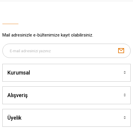
Deneyimini Paylaş
Ürün bilgilerinde hatalar bulunuyor.
Ürün fiyatı diğer sitelerden daha pahalı.
Bu ürüne benzer farklı alternatifler olmalı.
Mail adresinizle e-bültenimize kayıt olabilirsiniz.
Gönder
Kurumsal
Alışveriş
Üyelik