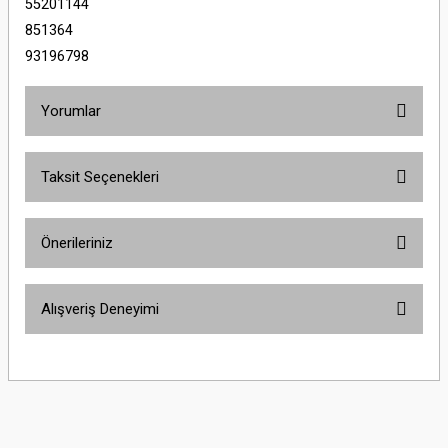
55201144
851364
93196798
Yorumlar
Taksit Seçenekleri
Bu ürüne ilk yorumu siz yapın!
Önerileriniz
Yorum Yaz
Bu ürünün fiyat bilgisi, resim, ürün açıklamalarında ve diğer konularda
Alışveriş Deneyimi
yetersiz gördüğünüz noktaları öneri formunu kullanarak tarafımıza
iletebilirsiniz.
Görüş ve önerileriniz için teşekkür ederiz.
Sitemize ilk yorumu siz yapın!
Ürün resmi kalitesiz, bozuk veya görüntülenemiyor.
Ürün açıklamasında eksik bilgiler bulunuyor.