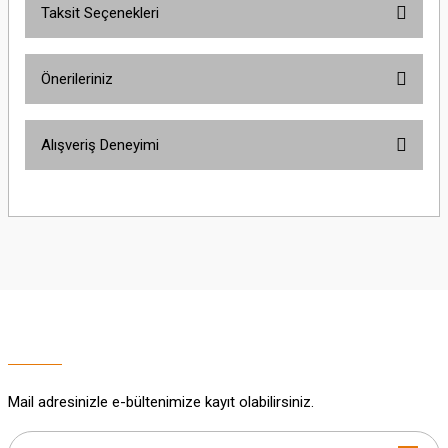
Taksit Seçenekleri
Bu ürüne ilk yorumu siz yapın!
Önerileriniz
Yorum Yaz
Bu ürünün fiyat bilgisi, resim, ürün açıklamalarında ve diğer konularda
Alışveriş Deneyimi
yetersiz gördüğünüz noktaları öneri formunu kullanarak tarafımıza
iletebilirsiniz.
Görüş ve önerileriniz için teşekkür ederiz.
Sitemize ilk yorumu siz yapın!
Ürün resmi kalitesiz, bozuk veya görüntülenemiyor.
Ürün açıklamasında eksik bilgiler bulunuyor.
Deneyimini Paylaş
Ürün bilgilerinde hatalar bulunuyor.
Ürün fiyatı diğer sitelerden daha pahalı.
Bu ürüne benzer farklı alternatifler olmalı.
Mail adresinizle e-bültenimize kayıt olabilirsiniz.