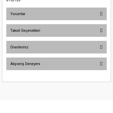
8152120
Yorumlar
Taksit Seçenekleri
Bu ürüne ilk yorumu siz yapın!
Önerileriniz
Yorum Yaz
Bu ürünün fiyat bilgisi, resim, ürün açıklamalarında ve diğer konularda
Alışveriş Deneyimi
yetersiz gördüğünüz noktaları öneri formunu kullanarak tarafımıza
iletebilirsiniz.
Görüş ve önerileriniz için teşekkür ederiz.
Sitemize ilk yorumu siz yapın!
Ürün resmi kalitesiz, bozuk veya görüntülenemiyor.
Ürün açıklamasında eksik bilgiler bulunuyor.
Deneyimini Paylaş
Ürün bilgilerinde hatalar bulunuyor.
Ürün fiyatı diğer sitelerden daha pahalı.