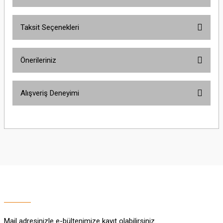
Taksit Seçenekleri
Bu ürüne ilk yorumu siz yapın!
Önerileriniz
Yorum Yaz
Bu ürünün fiyat bilgisi, resim, ürün açıklamalarında ve diğer konularda
Alışveriş Deneyimi
yetersiz gördüğünüz noktaları öneri formunu kullanarak tarafımıza
iletebilirsiniz.
Görüş ve önerileriniz için teşekkür ederiz.
Sitemize ilk yorumu siz yapın!
Ürün resmi kalitesiz, bozuk veya görüntülenemiyor.
Ürün açıklamasında eksik bilgiler bulunuyor.
Deneyimini Paylaş
Ürün bilgilerinde hatalar bulunuyor.
Ürün fiyatı diğer sitelerden daha pahalı.
Bu ürüne benzer farklı alternatifler olmalı.
Mail adresinizle e-bültenimize kayıt olabilirsiniz.