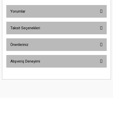
Yorumlar
Taksit Seçenekleri
Bu ürüne ilk yorumu siz yapın!
Önerileriniz
Yorum Yaz
Bu ürünün fiyat bilgisi, resim, ürün açıklamalarında ve diğer konularda
Alışveriş Deneyimi
yetersiz gördüğünüz noktaları öneri formunu kullanarak tarafımıza
iletebilirsiniz.
Görüş ve önerileriniz için teşekkür ederiz.
Sitemize ilk yorumu siz yapın!
Ürün resmi kalitesiz, bozuk veya görüntülenemiyor.
Ürün açıklamasında eksik bilgiler bulunuyor.
Deneyimini Paylaş
Ürün bilgilerinde hatalar bulunuyor.
Ürün fiyatı diğer sitelerden daha pahalı.
Bu ürüne benzer farklı alternatifler olmalı.