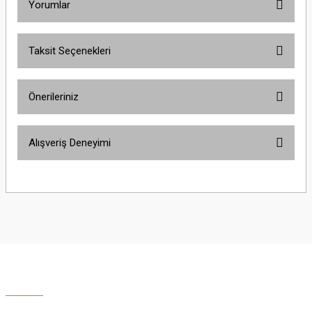
Yorumlar
Taksit Seçenekleri
Bu ürüne ilk yorumu siz yapın!
Önerileriniz
Yorum Yaz
Bu ürünün fiyat bilgisi, resim, ürün açıklamalarında ve diğer konularda
Alışveriş Deneyimi
yetersiz gördüğünüz noktaları öneri formunu kullanarak tarafımıza
iletebilirsiniz.
Görüş ve önerileriniz için teşekkür ederiz.
Sitemize ilk yorumu siz yapın!
Ürün resmi kalitesiz, bozuk veya görüntülenemiyor.
Ürün açıklamasında eksik bilgiler bulunuyor.
Deneyimini Paylaş
Ürün bilgilerinde hatalar bulunuyor.
Ürün fiyatı diğer sitelerden daha pahalı.
Bu ürüne benzer farklı alternatifler olmalı.