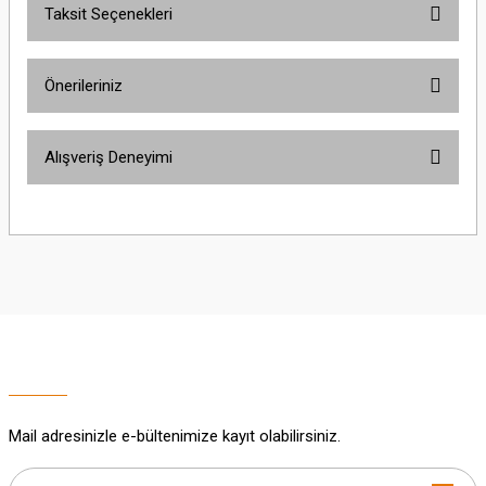
Taksit Seçenekleri
Bu ürüne ilk yorumu siz yapın!
Önerileriniz
Yorum Yaz
Bu ürünün fiyat bilgisi, resim, ürün açıklamalarında ve diğer konularda
Alışveriş Deneyimi
yetersiz gördüğünüz noktaları öneri formunu kullanarak tarafımıza
iletebilirsiniz.
Görüş ve önerileriniz için teşekkür ederiz.
Sitemize ilk yorumu siz yapın!
Ürün resmi kalitesiz, bozuk veya görüntülenemiyor.
Ürün açıklamasında eksik bilgiler bulunuyor.
Deneyimini Paylaş
Ürün bilgilerinde hatalar bulunuyor.
Ürün fiyatı diğer sitelerden daha pahalı.
Bu ürüne benzer farklı alternatifler olmalı.
Mail adresinizle e-bültenimize kayıt olabilirsiniz.