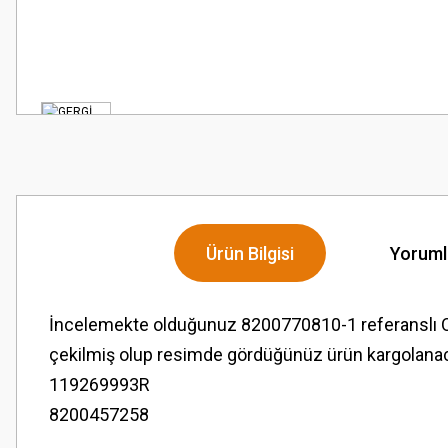
Ürün Bilgisi
Yoruml
İncelemekte olduğunuz 8200770810-1 referanslı 
çekilmiş olup resimde gördüğünüz ürün kargolanac
119269993R
8200457258