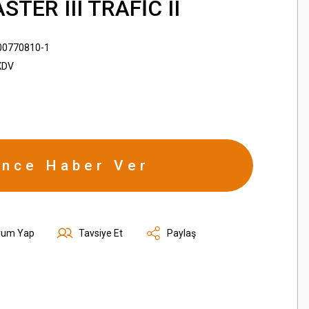
TER III TRAFİC II
00770810-1
KDV
ince Haber Ver
rum Yap
Tavsiye Et
Paylaş