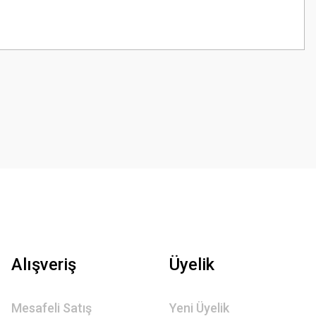
z.
Alışveriş
Üyelik
Mesafeli Satış
Yeni Üyelik