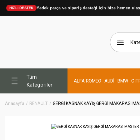
Yedek parça ve sipariş desteği için bize hemen ula
HIZLI DESTEK
Tüm
ALFA ROMEO
AUDİ
BMW
CIT
Kategoriler
Anasayfa
RENAULT
GERGİ KASNAK KAYIŞ GERGİ MAKARASI MASTE