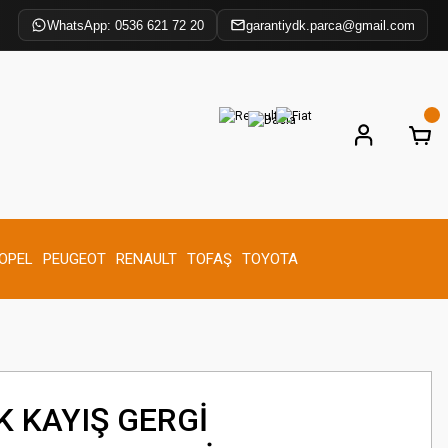
WhatsApp: 0536 621 72 20
garantiydk.parca@gmail.com
OPEL
PEUGEOT
RENAULT
TOFAŞ
TOYOTA
 KAYIŞ GERGİ