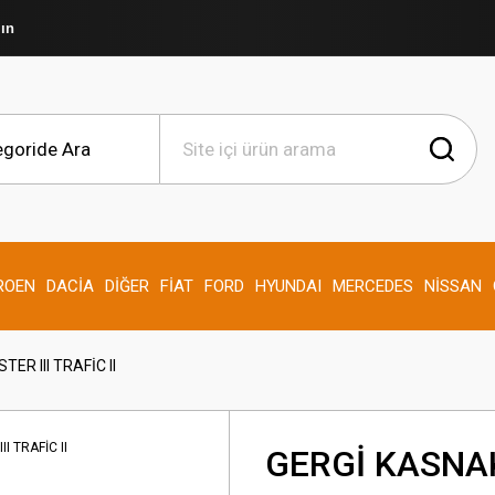
şın
ROEN
DACİA
DİĞER
FİAT
FORD
HYUNDAI
MERCEDES
NİSSAN
R III TRAFİC II
GERGİ KASNAK