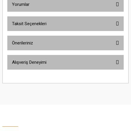
Yorumlar
Taksit Seçenekleri
Bu ürüne ilk yorumu siz yapın!
Önerileriniz
Yorum Yaz
Bu ürünün fiyat bilgisi, resim, ürün açıklamalarında ve diğer konularda
Alışveriş Deneyimi
yetersiz gördüğünüz noktaları öneri formunu kullanarak tarafımıza
iletebilirsiniz.
Görüş ve önerileriniz için teşekkür ederiz.
Sitemize ilk yorumu siz yapın!
Ürün resmi kalitesiz, bozuk veya görüntülenemiyor.
Ürün açıklamasında eksik bilgiler bulunuyor.
Deneyimini Paylaş
Ürün bilgilerinde hatalar bulunuyor.
Ürün fiyatı diğer sitelerden daha pahalı.
Bu ürüne benzer farklı alternatifler olmalı.