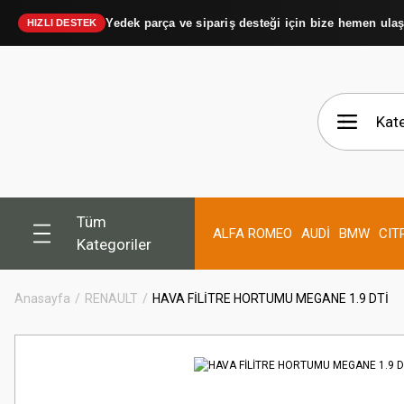
Yedek parça ve sipariş desteği için bize hemen ula
HIZLI DESTEK
Tüm
ALFA ROMEO
AUDİ
BMW
CIT
Kategoriler
Anasayfa
RENAULT
HAVA FİLİTRE HORTUMU MEGANE 1.9 DTİ