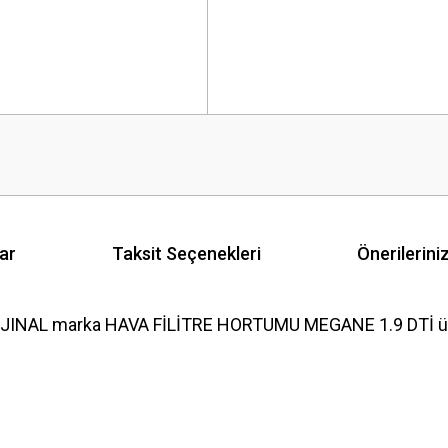
ar
Taksit Seçenekleri
Önerilerini
JINAL marka HAVA FİLİTRE HORTUMU MEGANE 1.9 DTİ ürün
 yetersiz gördüğünüz noktaları öneri formunu kullanarak tarafımıza iletebilirsini