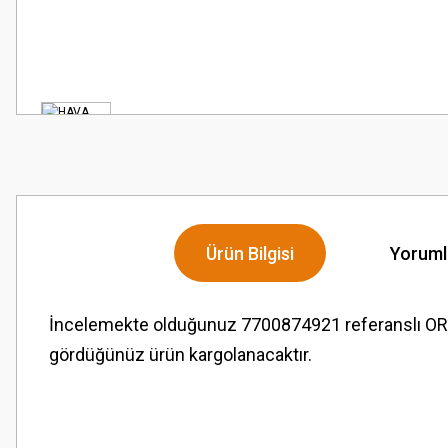
Ürün Bilgisi
Yoruml
İncelemekte olduğunuz 7700874921 referanslı OR
gördüğünüz ürün kargolanacaktır.
Bu ürünün fiyat bilgisi, resim, ürün açıklamalarında ve diğer konularda