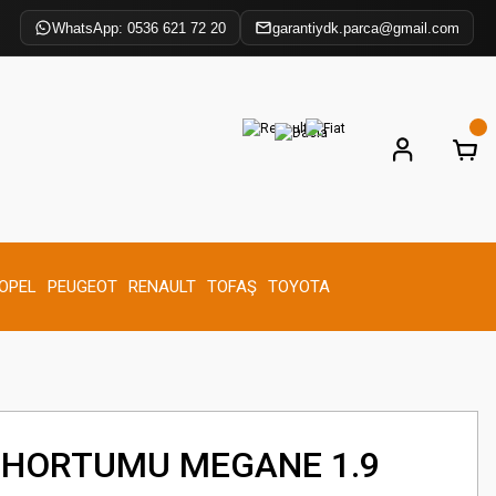
WhatsApp: 0536 621 72 20
garantiydk.parca@gmail.com
OPEL
PEUGEOT
RENAULT
TOFAŞ
TOYOTA
E HORTUMU MEGANE 1.9