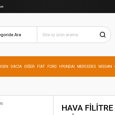
şın
ROEN
DACİA
DİĞER
FİAT
FORD
HYUNDAI
MERCEDES
NİSSAN
HAVA FİLİTR