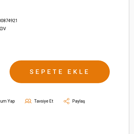
00874921
KDV
SEPETE EKLE
rum Yap
Tavsiye Et
Paylaş