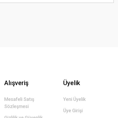
Alışveriş
Üyelik
Mesafeli Satış
Yeni Üyelik
Sözleşmesi
Üye Girişi
Gizlilik ve Güvenlik