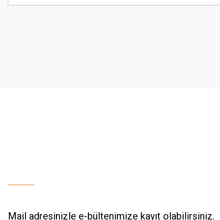
Görüş ve önerileriniz için teşekkür ederiz.
Ürün resmi kalitesiz, bozuk veya görüntülenemiyor.
Ürün açıklamasında eksik bilgiler bulunuyor.
Ürün bilgilerinde hatalar bulunuyor.
Ürün fiyatı diğer sitelerden daha pahalı.
Bu ürüne benzer farklı alternatifler olmalı.
Mail adresinizle e-bültenimize kayıt olabilirsiniz.