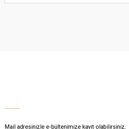
Görüş ve önerileriniz için teşekkür ederiz.
Ürün resmi kalitesiz, bozuk veya görüntülenemiyor.
Ürün açıklamasında eksik bilgiler bulunuyor.
Ürün bilgilerinde hatalar bulunuyor.
Ürün fiyatı diğer sitelerden daha pahalı.
Bu ürüne benzer farklı alternatifler olmalı.
Mail adresinizle e-bültenimize kayıt olabilirsiniz.