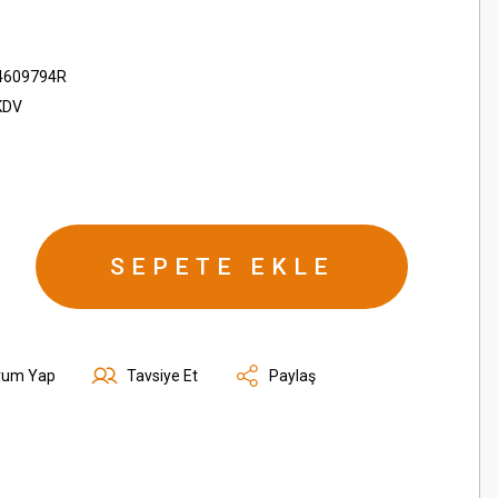
4609794R
KDV
SEPETE EKLE
rum Yap
Tavsiye Et
Paylaş