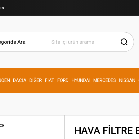
şın
ROEN
DACİA
DİĞER
FİAT
FORD
HYUNDAI
MERCEDES
NİSSAN
HAVA FİLTRE 