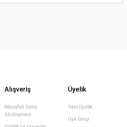
Alışveriş
Üyelik
Mesafeli Satış
Yeni Üyelik
Sözleşmesi
Üye Girişi
Gizlilik ve Güvenlik