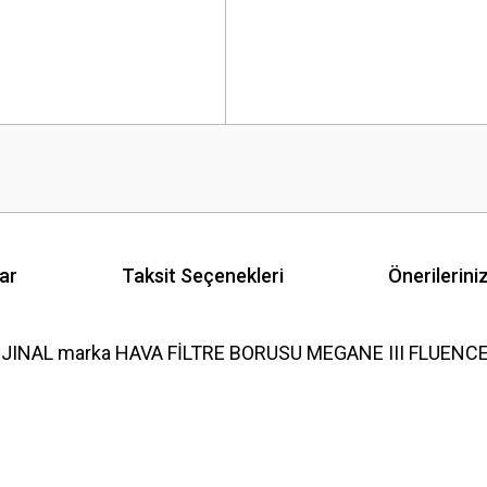
ar
Taksit Seçenekleri
Önerilerini
JINAL marka HAVA FİLTRE BORUSU MEGANE III FLUENCE ür
 yetersiz gördüğünüz noktaları öneri formunu kullanarak tarafımıza iletebilirsini