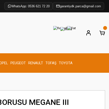
WhatsApp: 0536 621 72 20
garantiydk.parca@gmail.com
OPEL
PEUGEOT
RENAULT
TOFAŞ
TOYOTA
BORUSU MEGANE III