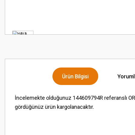
Ürün Bilgisi
Yoruml
İncelemekte olduğunuz 144609794R referanslı OR
gördüğünüz ürün kargolanacaktır.
Bu ürünün fiyat bilgisi, resim, ürün açıklamalarında ve diğer konularda