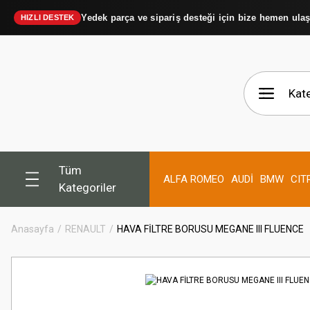
Yedek parça ve sipariş desteği için bize hemen ula
HIZLI DESTEK
Tüm
ALFA ROMEO
AUDİ
BMW
CIT
Kategoriler
Anasayfa
RENAULT
HAVA FİLTRE BORUSU MEGANE III FLUENCE