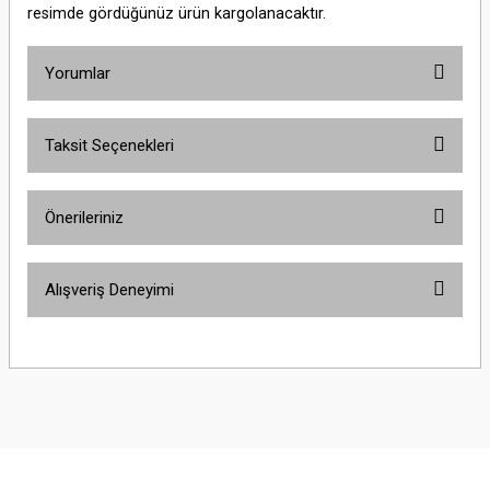
resimde gördüğünüz ürün kargolanacaktır.
Yorumlar
Taksit Seçenekleri
Bu ürüne ilk yorumu siz yapın!
Önerileriniz
Yorum Yaz
Bu ürünün fiyat bilgisi, resim, ürün açıklamalarında ve diğer konularda
Alışveriş Deneyimi
yetersiz gördüğünüz noktaları öneri formunu kullanarak tarafımıza
iletebilirsiniz.
Görüş ve önerileriniz için teşekkür ederiz.
Sitemize ilk yorumu siz yapın!
Ürün resmi kalitesiz, bozuk veya görüntülenemiyor.
Ürün açıklamasında eksik bilgiler bulunuyor.
Deneyimini Paylaş
Ürün bilgilerinde hatalar bulunuyor.
Ürün fiyatı diğer sitelerden daha pahalı.