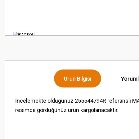
Ürün Bilgisi
Yoruml
İncelemekte olduğunuz 255544794R referanslı MA
resimde gördüğünüz ürün kargolanacaktır.
Bu ürünün fiyat bilgisi, resim, ürün açıklamalarında ve diğer konularda