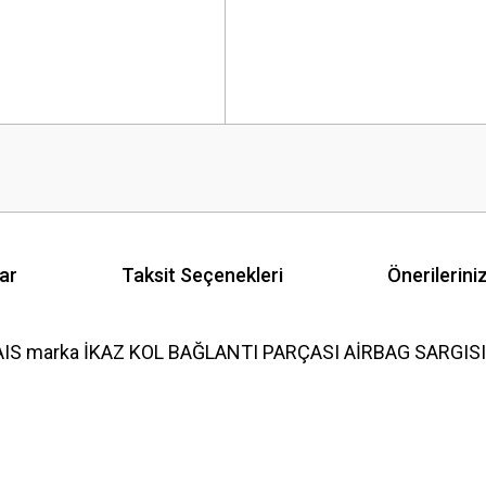
ar
Taksit Seçenekleri
Önerilerini
IS marka İKAZ KOL BAĞLANTI PARÇASI AİRBAG SARGISI FL
 yetersiz gördüğünüz noktaları öneri formunu kullanarak tarafımıza iletebilirsini