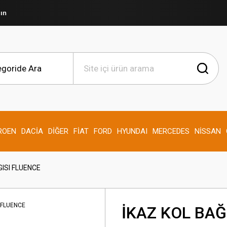
şın
ROEN
DACİA
DİĞER
FİAT
FORD
HYUNDAI
MERCEDES
NİSSAN
ISI FLUENCE
İKAZ KOL BA