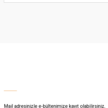
Görüş ve önerileriniz için teşekkür ederiz.
Ürün resmi kalitesiz, bozuk veya görüntülenemiyor.
Ürün açıklamasında eksik bilgiler bulunuyor.
Ürün bilgilerinde hatalar bulunuyor.
Ürün fiyatı diğer sitelerden daha pahalı.
Bu ürüne benzer farklı alternatifler olmalı.
Mail adresinizle e-bültenimize kayıt olabilirsiniz.