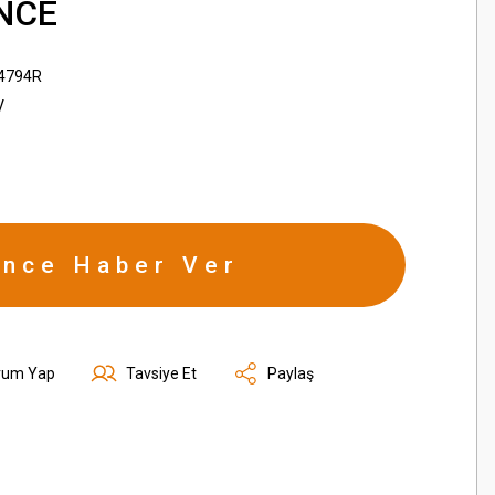
NCE
4794R
V
ince Haber Ver
rum Yap
Tavsiye Et
Paylaş