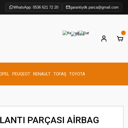
WhatsApp: 0536 621 72 20
garantiydk.parca@gmail.com
OPEL
PEUGEOT
RENAULT
TOFAŞ
TOYOTA
ĞLANTI PARÇASI AİRBAG