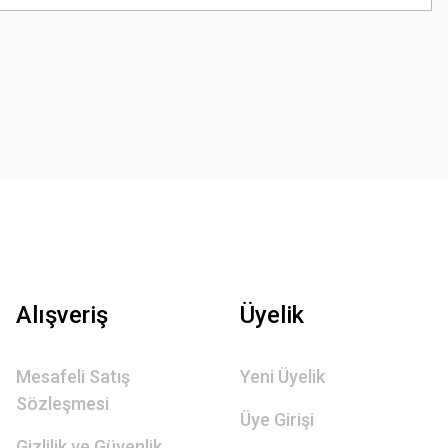
Alışveriş
Üyelik
Mesafeli Satış
Yeni Üyelik
Sözleşmesi
Üye Girişi
Gizlilik ve Güvenlik