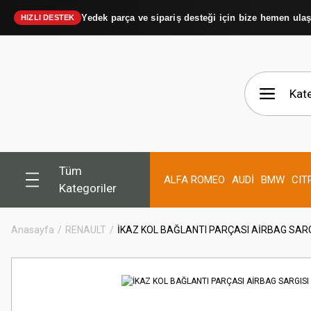
Yedek parça ve sipariş desteği için bize hemen ula
HIZLI DESTEK
Tüm
ALFA ROMEO
AUDİ
BMW
CIT
Kategoriler
Anasayfa
RENAULT
İKAZ KOL BAĞLANTI PARÇASI AİRBAG SARG