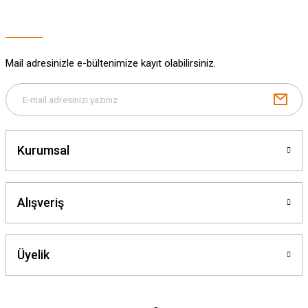
Ürün fiyatı diğer sitelerden daha pahalı.
Bu ürüne benzer farklı alternatifler olmalı.
Mail adresinizle e-bültenimize kayıt olabilirsiniz.
Gönder
Kurumsal
Alışveriş
Üyelik