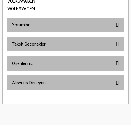
VOLKSWAGEN
WOLKSVAGEN
Yorumlar
Taksit Seçenekleri
Bu ürüne ilk yorumu siz yapın!
Önerileriniz
Yorum Yaz
Bu ürünün fiyat bilgisi, resim, ürün açıklamalarında ve diğer konularda
Alışveriş Deneyimi
yetersiz gördüğünüz noktaları öneri formunu kullanarak tarafımıza
iletebilirsiniz.
Görüş ve önerileriniz için teşekkür ederiz.
Sitemize ilk yorumu siz yapın!
Ürün resmi kalitesiz, bozuk veya görüntülenemiyor.
Ürün açıklamasında eksik bilgiler bulunuyor.
Deneyimini Paylaş
Ürün bilgilerinde hatalar bulunuyor.