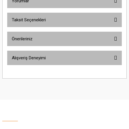
Yorumlar
Taksit Seçenekleri
Bu ürüne ilk yorumu siz yapın!
Önerileriniz
Yorum Yaz
Bu ürünün fiyat bilgisi, resim, ürün açıklamalarında ve diğer konularda
Alışveriş Deneyimi
yetersiz gördüğünüz noktaları öneri formunu kullanarak tarafımıza
iletebilirsiniz.
Görüş ve önerileriniz için teşekkür ederiz.
Sitemize ilk yorumu siz yapın!
Ürün resmi kalitesiz, bozuk veya görüntülenemiyor.
Ürün açıklamasında eksik bilgiler bulunuyor.
Deneyimini Paylaş
Ürün bilgilerinde hatalar bulunuyor.
Ürün fiyatı diğer sitelerden daha pahalı.
Bu ürüne benzer farklı alternatifler olmalı.