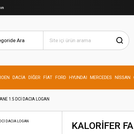
şın
ROEN
DACİA
DİĞER
FİAT
FORD
HYUNDAI
MERCEDES
NİSSAN
ANE 1.5 DCİ DACIA LOGAN
KALORİFER FA