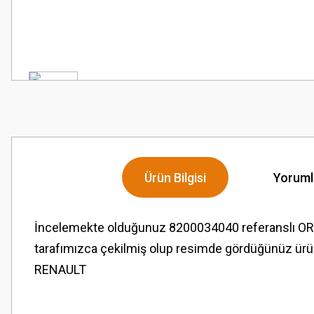
Ürün Bilgisi
Yoruml
İncelemekte olduğunuz 8200034040 referanslı 
tarafımızca çekilmiş olup resimde gördüğünüz ürün
RENAULT