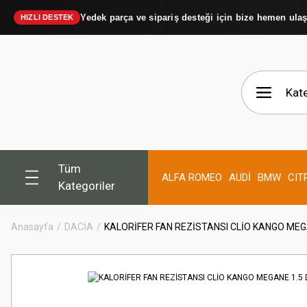
Yedek parça ve sipariş desteği için bize hemen ula
HIZLI DESTEK
Tüm
ALFA ROMEO
AUDİ
BMW
CIT
Kategoriler
Anasayfa
DACİA
KALORİFER FAN REZİSTANSI CLİO KANGO MEG