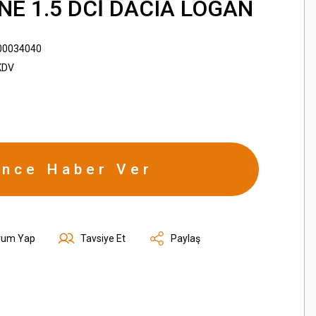
E 1.5 DCİ DACIA LOGAN
00034040
KDV
ince Haber Ver
rum Yap
Tavsiye Et
Paylaş