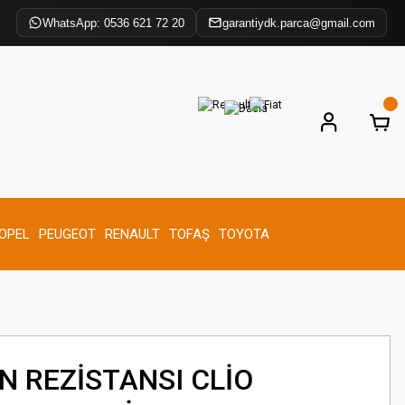
WhatsApp: 0536 621 72 20
garantiydk.parca@gmail.com
OPEL
PEUGEOT
RENAULT
TOFAŞ
TOYOTA
N REZİSTANSI CLİO