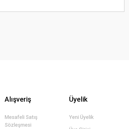
z.
Alışveriş
Üyelik
Mesafeli Satış
Yeni Üyelik
Sözleşmesi