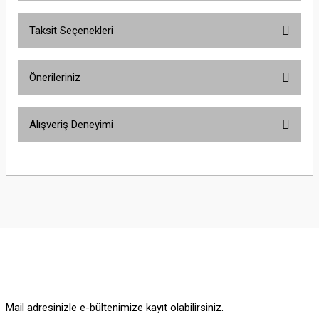
Taksit Seçenekleri
Bu ürüne ilk yorumu siz yapın!
Önerileriniz
Yorum Yaz
Bu ürünün fiyat bilgisi, resim, ürün açıklamalarında ve diğer konularda
Alışveriş Deneyimi
yetersiz gördüğünüz noktaları öneri formunu kullanarak tarafımıza
iletebilirsiniz.
Görüş ve önerileriniz için teşekkür ederiz.
Sitemize ilk yorumu siz yapın!
Ürün resmi kalitesiz, bozuk veya görüntülenemiyor.
Ürün açıklamasında eksik bilgiler bulunuyor.
Deneyimini Paylaş
Ürün bilgilerinde hatalar bulunuyor.
Ürün fiyatı diğer sitelerden daha pahalı.
Bu ürüne benzer farklı alternatifler olmalı.
Mail adresinizle e-bültenimize kayıt olabilirsiniz.