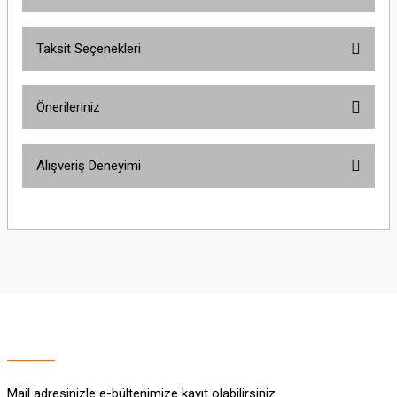
Taksit Seçenekleri
Bu ürüne ilk yorumu siz yapın!
Önerileriniz
Yorum Yaz
Bu ürünün fiyat bilgisi, resim, ürün açıklamalarında ve diğer konularda
Alışveriş Deneyimi
yetersiz gördüğünüz noktaları öneri formunu kullanarak tarafımıza
iletebilirsiniz.
Görüş ve önerileriniz için teşekkür ederiz.
Sitemize ilk yorumu siz yapın!
Ürün resmi kalitesiz, bozuk veya görüntülenemiyor.
Ürün açıklamasında eksik bilgiler bulunuyor.
Deneyimini Paylaş
Ürün bilgilerinde hatalar bulunuyor.
Ürün fiyatı diğer sitelerden daha pahalı.
Bu ürüne benzer farklı alternatifler olmalı.
Mail adresinizle e-bültenimize kayıt olabilirsiniz.