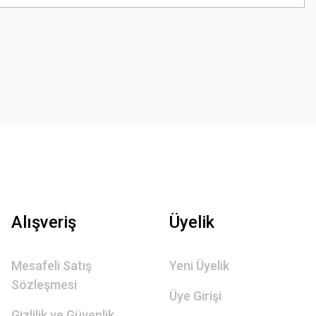
Alışveriş
Üyelik
Mesafeli Satış
Yeni Üyelik
Sözleşmesi
Üye Girişi
Gizlilik ve Güvenlik