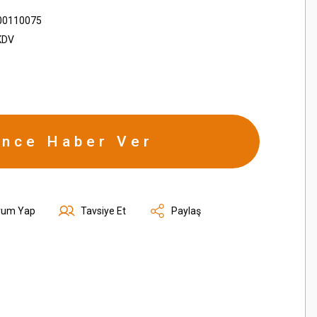
00110075
KDV
ince Haber Ver
rum Yap
Tavsiye Et
Paylaş