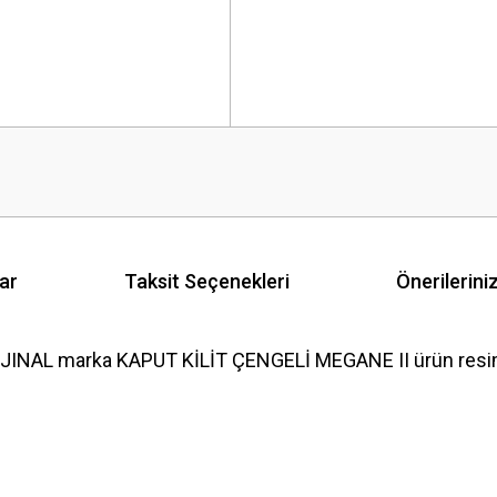
ar
Taksit Seçenekleri
Önerilerini
INAL marka KAPUT KİLİT ÇENGELİ MEGANE II ürün resiml
 yetersiz gördüğünüz noktaları öneri formunu kullanarak tarafımıza iletebilirsini