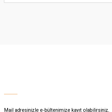
Görüş ve önerileriniz için teşekkür ederiz.
Ürün resmi kalitesiz, bozuk veya görüntülenemiyor.
Ürün açıklamasında eksik bilgiler bulunuyor.
Ürün bilgilerinde hatalar bulunuyor.
Ürün fiyatı diğer sitelerden daha pahalı.
Bu ürüne benzer farklı alternatifler olmalı.
Mail adresinizle e-bültenimize kayıt olabilirsiniz.