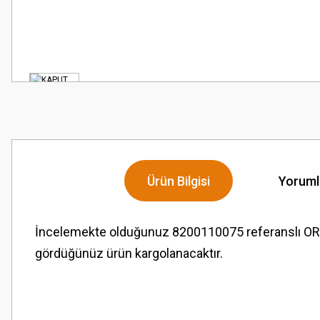
Ürün Bilgisi
Yoruml
İncelemekte olduğunuz 8200110075 referanslı ORJ
gördüğünüz ürün kargolanacaktır.
Bu ürünün fiyat bilgisi, resim, ürün açıklamalarında ve diğer konularda