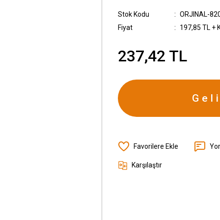
Stok Kodu
ORJINAL-82
Fiyat
197,85 TL + 
237,42 TL
Gel
Yo
Karşılaştır