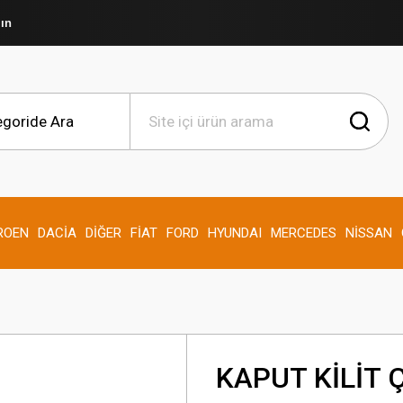
şın
ROEN
DACİA
DİĞER
FİAT
FORD
HYUNDAI
MERCEDES
NİSSAN
KAPUT KİLİT 