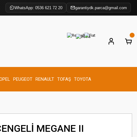
WhatsApp: 0536 621 72 20
garantiydk.parca@gmail.com
OPEL
PEUGEOT
RENAULT
TOFAŞ
TOYOTA
ÇENGELİ MEGANE II