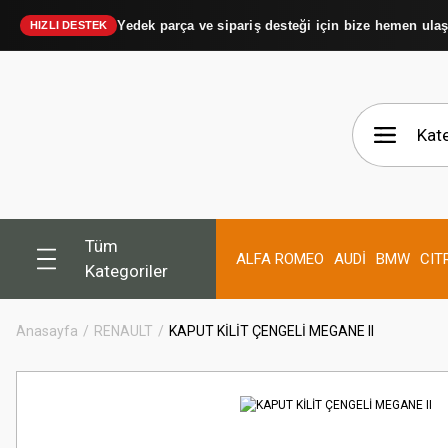
Yedek parça ve sipariş desteği için bize hemen ula
HIZLI DESTEK
Tüm
ALFA ROMEO
AUDİ
BMW
CIT
Kategoriler
Anasayfa
RENAULT
KAPUT KİLİT ÇENGELİ MEGANE II