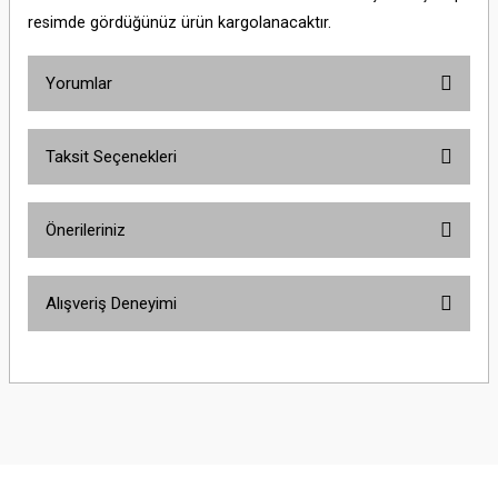
resimde gördüğünüz ürün kargolanacaktır.
Yorumlar
Taksit Seçenekleri
Bu ürüne ilk yorumu siz yapın!
Önerileriniz
Yorum Yaz
Bu ürünün fiyat bilgisi, resim, ürün açıklamalarında ve diğer konularda
Alışveriş Deneyimi
yetersiz gördüğünüz noktaları öneri formunu kullanarak tarafımıza
iletebilirsiniz.
Görüş ve önerileriniz için teşekkür ederiz.
Sitemize ilk yorumu siz yapın!
Ürün resmi kalitesiz, bozuk veya görüntülenemiyor.
Ürün açıklamasında eksik bilgiler bulunuyor.
Deneyimini Paylaş
Ürün bilgilerinde hatalar bulunuyor.
Ürün fiyatı diğer sitelerden daha pahalı.