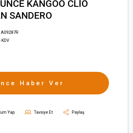
LUNCE KANGOO CLİO
AN SANDERO
1A09287R
+ KDV
ince Haber Ver
rum Yap
Tavsiye Et
Paylaş