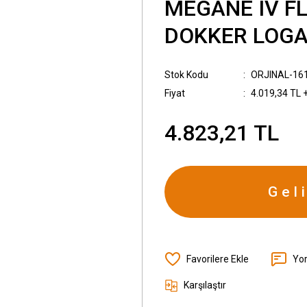
MEGANE IV F
DOKKER LOG
Stok Kodu
ORJINAL-16
Fiyat
4.019,34 TL 
4.823,21 TL
Gel
Yo
Karşılaştır