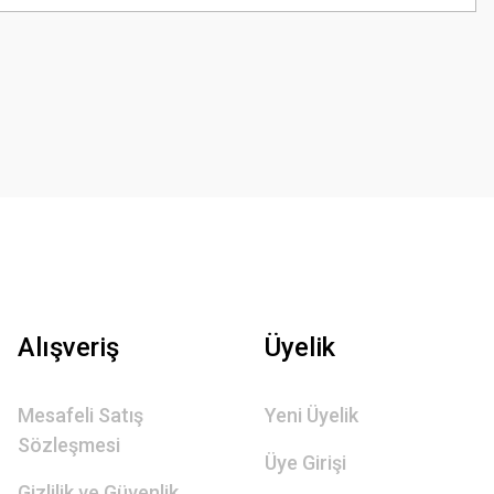
Alışveriş
Üyelik
Mesafeli Satış
Yeni Üyelik
Sözleşmesi
Üye Girişi
Gizlilik ve Güvenlik