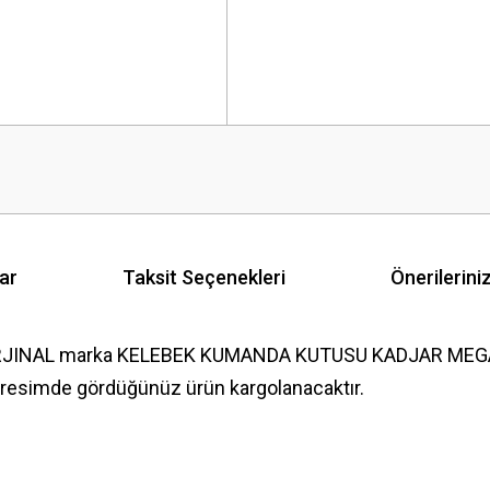
ar
Taksit Seçenekleri
Önerilerini
ı ORJINAL marka KELEBEK KUMANDA KUTUSU KADJAR ME
 resimde gördüğünüz ürün kargolanacaktır.
 yetersiz gördüğünüz noktaları öneri formunu kullanarak tarafımıza iletebilirsini