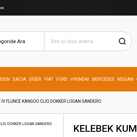
şın
ROEN
DACİA
DİĞER
FİAT
FORD
HYUNDAI
MERCEDES
NİSSAN
IV FLUNCE KANGOO CLİO DOKKER LOGAN SANDERO
KELEBEK KU