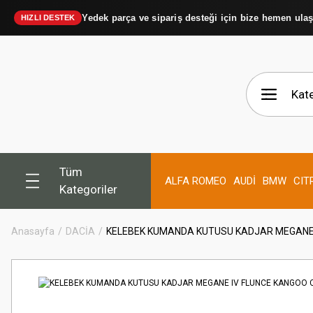
Yedek parça ve sipariş desteği için bize hemen ula
HIZLI DESTEK
Tüm
ALFA ROMEO
AUDİ
BMW
CIT
Kategoriler
Anasayfa
DACİA
KELEBEK KUMANDA KUTUSU KADJAR MEGANE 