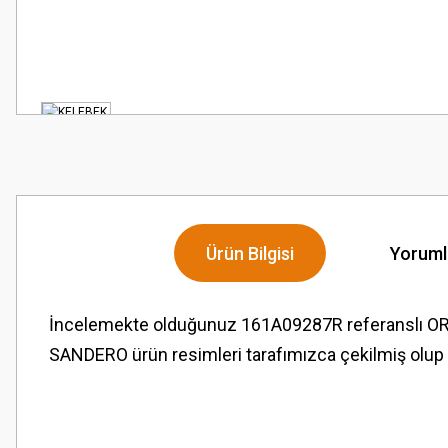
Ürün Bilgisi
Yoruml
İncelemekte olduğunuz 161A09287R referansl
SANDERO ürün resimleri tarafımızca çekilmiş olup
Bu ürünün fiyat bilgisi, resim, ürün açıklamalarında ve diğer konularda