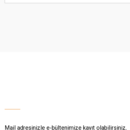
Görüş ve önerileriniz için teşekkür ederiz.
Ürün resmi kalitesiz, bozuk veya görüntülenemiyor.
Ürün açıklamasında eksik bilgiler bulunuyor.
Ürün bilgilerinde hatalar bulunuyor.
Ürün fiyatı diğer sitelerden daha pahalı.
Bu ürüne benzer farklı alternatifler olmalı.
Mail adresinizle e-bültenimize kayıt olabilirsiniz.