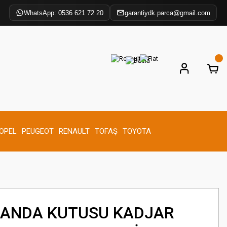
WhatsApp: 0536 621 72 20
garantiydk.parca@gmail.com
OPEL
PEUGEOT
RENAULT
TOFAŞ
TOYOTA
MANDA KUTUSU KADJAR