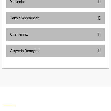
Yorumlar
Taksit Seçenekleri
Bu ürüne ilk yorumu siz yapın!
Önerileriniz
Yorum Yaz
Bu ürünün fiyat bilgisi, resim, ürün açıklamalarında ve diğer konularda
Alışveriş Deneyimi
yetersiz gördüğünüz noktaları öneri formunu kullanarak tarafımıza
iletebilirsiniz.
Görüş ve önerileriniz için teşekkür ederiz.
Sitemize ilk yorumu siz yapın!
Ürün resmi kalitesiz, bozuk veya görüntülenemiyor.
Ürün açıklamasında eksik bilgiler bulunuyor.
Deneyimini Paylaş
Ürün bilgilerinde hatalar bulunuyor.
Ürün fiyatı diğer sitelerden daha pahalı.
Bu ürüne benzer farklı alternatifler olmalı.