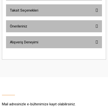
Taksit Seçenekleri
Bu ürüne ilk yorumu siz yapın!
Önerileriniz
Yorum Yaz
Bu ürünün fiyat bilgisi, resim, ürün açıklamalarında ve diğer konularda
Alışveriş Deneyimi
yetersiz gördüğünüz noktaları öneri formunu kullanarak tarafımıza
iletebilirsiniz.
Görüş ve önerileriniz için teşekkür ederiz.
Sitemize ilk yorumu siz yapın!
Ürün resmi kalitesiz, bozuk veya görüntülenemiyor.
Ürün açıklamasında eksik bilgiler bulunuyor.
Deneyimini Paylaş
Ürün bilgilerinde hatalar bulunuyor.
Ürün fiyatı diğer sitelerden daha pahalı.
Bu ürüne benzer farklı alternatifler olmalı.
Mail adresinizle e-bültenimize kayıt olabilirsiniz.