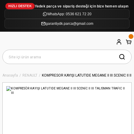
Yedek parça ve sipariş desteği için bize hemen ulaşın
HIZLI DESTEK
WhatsApp: 0536 621 72 20
garantiydk.parca@gmail.com
Anasayfa
RENAULT
KOMPRESÖR KAYIŞI LATUTIDE MEGANE II III SCENİC II III 