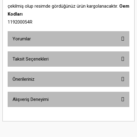
çekilmiş olup resimde gördüğünüz ürün kargolanacaktır.
Oem
Kodları
119200054R
Yorumlar
Taksit Seçenekleri
Bu ürüne ilk yorumu siz yapın!
Önerileriniz
Yorum Yaz
Bu ürünün fiyat bilgisi, resim, ürün açıklamalarında ve diğer konularda
Alışveriş Deneyimi
yetersiz gördüğünüz noktaları öneri formunu kullanarak tarafımıza
iletebilirsiniz.
Görüş ve önerileriniz için teşekkür ederiz.
Sitemize ilk yorumu siz yapın!
Ürün resmi kalitesiz, bozuk veya görüntülenemiyor.
Ürün açıklamasında eksik bilgiler bulunuyor.