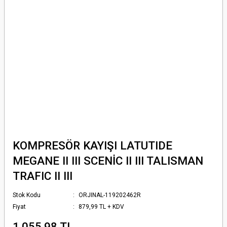
KOMPRESÖR KAYIŞI LATUTIDE
MEGANE II III SCENİC II III TALISMAN
TRAFIC II III
Stok Kodu
ORJINAL-119202462R
Fiyat
879,99 TL + KDV
1.055,98 TL