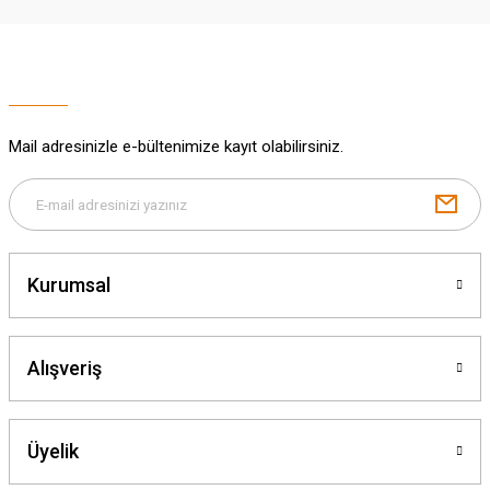
Deneyimini Paylaş
Ürün bilgilerinde hatalar bulunuyor.
Ürün fiyatı diğer sitelerden daha pahalı.
Bu ürüne benzer farklı alternatifler olmalı.
Mail adresinizle e-bültenimize kayıt olabilirsiniz.
Gönder
Kurumsal
Alışveriş
Üyelik