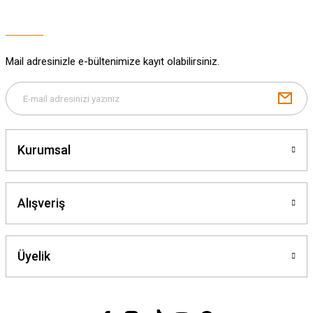
Ürün fiyatı diğer sitelerden daha pahalı.
Bu ürüne benzer farklı alternatifler olmalı.
Mail adresinizle e-bültenimize kayıt olabilirsiniz.
Gönder
Kurumsal
Alışveriş
Üyelik