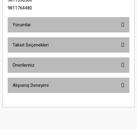
9811536380
9811764480
Yorumlar
Taksit Seçenekleri
Bu ürüne ilk yorumu siz yapın!
Önerileriniz
Yorum Yaz
Bu ürünün fiyat bilgisi, resim, ürün açıklamalarında ve diğer konularda
Alışveriş Deneyimi
yetersiz gördüğünüz noktaları öneri formunu kullanarak tarafımıza
iletebilirsiniz.
Görüş ve önerileriniz için teşekkür ederiz.
Sitemize ilk yorumu siz yapın!
Ürün resmi kalitesiz, bozuk veya görüntülenemiyor.
Ürün açıklamasında eksik bilgiler bulunuyor.
Deneyimini Paylaş
Ürün bilgilerinde hatalar bulunuyor.