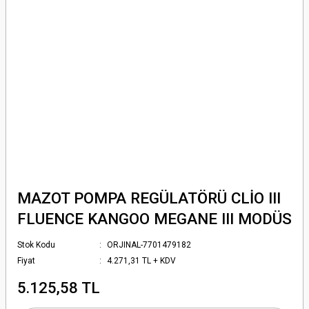
MAZOT POMPA REGÜLATÖRÜ CLİO III
FLUENCE KANGOO MEGANE III MODÜS
Stok Kodu
ORJINAL-7701479182
Fiyat
4.271,31 TL + KDV
5.125,58 TL