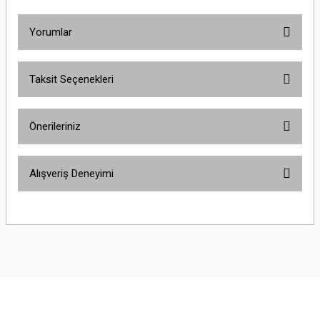
Yorumlar
Taksit Seçenekleri
Bu ürüne ilk yorumu siz yapın!
Önerileriniz
Yorum Yaz
Bu ürünün fiyat bilgisi, resim, ürün açıklamalarında ve diğer konularda
Alışveriş Deneyimi
yetersiz gördüğünüz noktaları öneri formunu kullanarak tarafımıza
iletebilirsiniz.
Görüş ve önerileriniz için teşekkür ederiz.
Sitemize ilk yorumu siz yapın!
Ürün resmi kalitesiz, bozuk veya görüntülenemiyor.
Ürün açıklamasında eksik bilgiler bulunuyor.
Deneyimini Paylaş
Ürün bilgilerinde hatalar bulunuyor.
Ürün fiyatı diğer sitelerden daha pahalı.
Bu ürüne benzer farklı alternatifler olmalı.