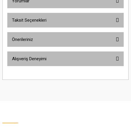
Yorumlar
Taksit Seçenekleri
Bu ürüne ilk yorumu siz yapın!
Önerileriniz
Yorum Yaz
Bu ürünün fiyat bilgisi, resim, ürün açıklamalarında ve diğer konularda
Alışveriş Deneyimi
yetersiz gördüğünüz noktaları öneri formunu kullanarak tarafımıza
iletebilirsiniz.
Görüş ve önerileriniz için teşekkür ederiz.
Sitemize ilk yorumu siz yapın!
Ürün resmi kalitesiz, bozuk veya görüntülenemiyor.
Ürün açıklamasında eksik bilgiler bulunuyor.
Deneyimini Paylaş
Ürün bilgilerinde hatalar bulunuyor.
Ürün fiyatı diğer sitelerden daha pahalı.
Bu ürüne benzer farklı alternatifler olmalı.