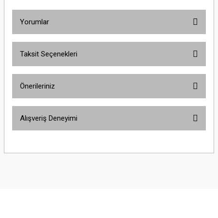
Yorumlar
Taksit Seçenekleri
Bu ürüne ilk yorumu siz yapın!
Önerileriniz
Yorum Yaz
Bu ürünün fiyat bilgisi, resim, ürün açıklamalarında ve diğer konularda
Alışveriş Deneyimi
yetersiz gördüğünüz noktaları öneri formunu kullanarak tarafımıza
iletebilirsiniz.
Görüş ve önerileriniz için teşekkür ederiz.
Sitemize ilk yorumu siz yapın!
Ürün resmi kalitesiz, bozuk veya görüntülenemiyor.
Ürün açıklamasında eksik bilgiler bulunuyor.
Deneyimini Paylaş
Ürün bilgilerinde hatalar bulunuyor.
Ürün fiyatı diğer sitelerden daha pahalı.
Bu ürüne benzer farklı alternatifler olmalı.