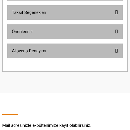
Taksit Seçenekleri
Bu ürüne ilk yorumu siz yapın!
Önerileriniz
Yorum Yaz
Bu ürünün fiyat bilgisi, resim, ürün açıklamalarında ve diğer konularda
Alışveriş Deneyimi
yetersiz gördüğünüz noktaları öneri formunu kullanarak tarafımıza
iletebilirsiniz.
Görüş ve önerileriniz için teşekkür ederiz.
Sitemize ilk yorumu siz yapın!
Ürün resmi kalitesiz, bozuk veya görüntülenemiyor.
Ürün açıklamasında eksik bilgiler bulunuyor.
Deneyimini Paylaş
Ürün bilgilerinde hatalar bulunuyor.
Ürün fiyatı diğer sitelerden daha pahalı.
Bu ürüne benzer farklı alternatifler olmalı.
Mail adresinizle e-bültenimize kayıt olabilirsiniz.