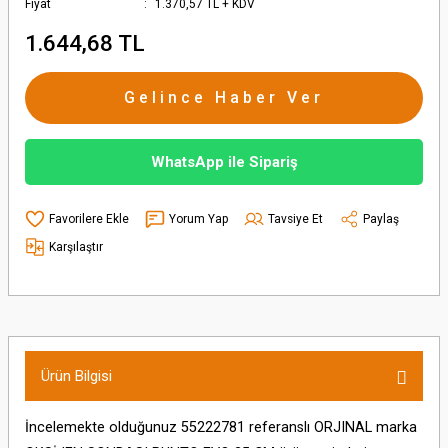
Fiyat
1.370,57 TL + KDV
REA
IRA
LATİTUDE
1.644,68 TL
O
MANAGER
Gelince Haber Ver
NDA
ASTER
WhatsApp ile Sipariş
NTO
MASTER II
UDO
MASTER III
Yorum Yap
Tavsiye Et
Paylaş
Karşılaştır
A
EGANE
MEGANE HB III
O
PPER
MEGANE IV
Ürün Bilgisi
ER
ODÜS
TRADA
İncelemekte olduğunuz 55222781 referanslı ORJINAL marka