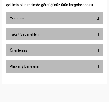
çekilmiş olup resimde gördüğünüz ürün kargolanacaktır.
Yorumlar
Taksit Seçenekleri
Bu ürüne ilk yorumu siz yapın!
Önerileriniz
Yorum Yaz
Bu ürünün fiyat bilgisi, resim, ürün açıklamalarında ve diğer konularda
Alışveriş Deneyimi
yetersiz gördüğünüz noktaları öneri formunu kullanarak tarafımıza
iletebilirsiniz.
Görüş ve önerileriniz için teşekkür ederiz.
Sitemize ilk yorumu siz yapın!
Ürün resmi kalitesiz, bozuk veya görüntülenemiyor.
Ürün açıklamasında eksik bilgiler bulunuyor.
Deneyimini Paylaş
Ürün bilgilerinde hatalar bulunuyor.
Ürün fiyatı diğer sitelerden daha pahalı.